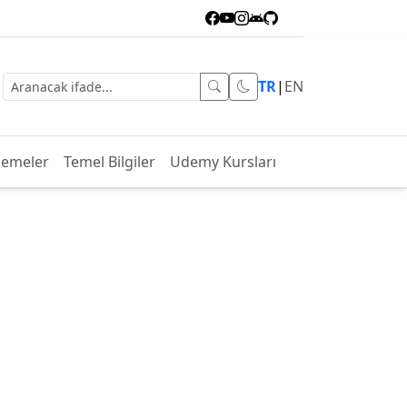
TR
|
EN
lemeler
Temel Bilgiler
Udemy Kursları