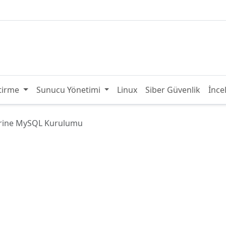
tirme
Sunucu Yönetimi
Linux
Siber Güvenlik
İnce
rine MySQL Kurulumu