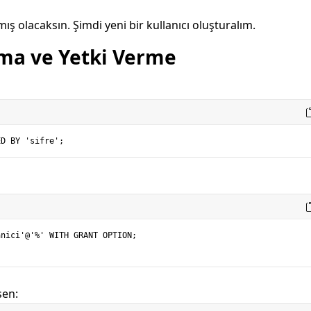
ış olacaksın. Şimdi yeni bir kullanıcı oluşturalım.
rma ve Yetki Verme
nici'@'%' WITH GRANT OPTION;

sen: