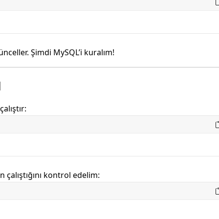
nceller. Şimdi MySQL’i kuralım!
u
alıştır:
çalıştığını kontrol edelim: