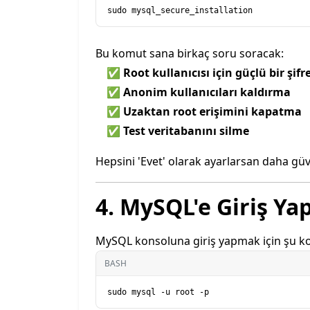
Bu komut sana birkaç soru soracak:
✅
Root kullanıcısı için güçlü bir şifr
✅
Anonim kullanıcıları kaldırma
✅
Uzaktan root erişimini kapatma
✅
Test veritabanını silme
Hepsini 'Evet' olarak ayarlarsan daha güv
4. MySQL'e Giriş Ya
MySQL konsoluna giriş yapmak için şu k
BASH