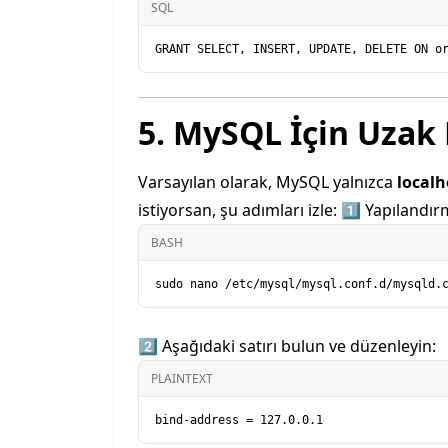
SQL
5. MySQL İçin Uzak
Varsayılan olarak, MySQL yalnızca
localh
istiyorsan, şu adımları izle: 1️⃣ Yapıland
BASH
2️⃣ Aşağıdaki satırı bulun ve düzenleyin:
PLAINTEXT