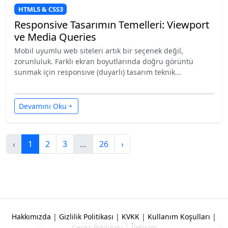
HTML5 & CSS3
Responsive Tasarımın Temelleri: Viewport
ve Media Queries
Mobil uyumlu web siteleri artık bir seçenek değil,
zorunluluk. Farklı ekran boyutlarında doğru görüntü
sunmak için responsive (duyarlı) tasarım teknik...
Devamını Oku
‹
1
2
3
…
26
›
Hakkımızda
|
Gizlilik Politikası
|
KVKK
|
Kullanım Koşulları
|
Çerez Politikası
|
İletişim