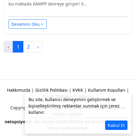
bu noktada XAMPP devreye giriyor! X...
Devamını Oku
‹
1
2
›
Hakkımızda
|
Gizlilik Politikası
|
KVKK
|
Kullanım Koşulları
|
Çerez Politikası
|
İletişim
Bu site, kullanıcı deneyimini geliştirmek ve
kişiselleştirilmiş reklamlar sunmak için çerez
Copyright © 2002 - 2026 -
Ali Osman KAHRAMAN
. Bütün
kullanır.
hakları saklıdır.
netopsiyon®
, Ali Osman KAHRAMAN'a ait tescilli bir markadır.
Kabul Et
İzinsiz kullanılamaz!