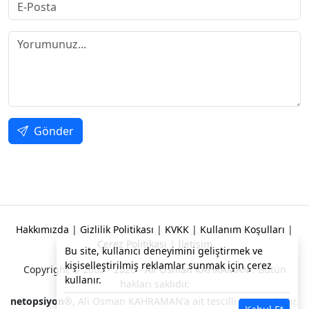
Gönder
Hakkımızda
|
Gizlilik Politikası
|
KVKK
|
Kullanım Koşulları
|
Çerez Politikası
|
İletişim
Bu site, kullanıcı deneyimini geliştirmek ve
kişiselleştirilmiş reklamlar sunmak için çerez
Copyright © 2002 - 2026 -
Ali Osman KAHRAMAN
. Bütün
kullanır.
hakları saklıdır.
netopsiyon®
, Ali Osman KAHRAMAN'a ait tescilli bir markadır.