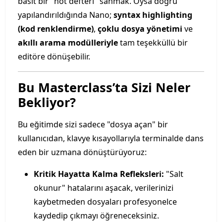
basit bir "not defteri" sanmak. Oysa doğru
yapılandırıldığında Nano;
syntax highlighting
(kod renklendirme)
,
çoklu dosya yönetimi
ve
akıllı arama modülleriyle
tam teşekküllü bir
editöre dönüşebilir.
Bu Masterclass’ta Sizi Neler
Bekliyor?
Bu eğitimde sizi sadece "dosya açan" bir
kullanıcıdan, klavye kısayollarıyla terminalde dans
eden bir uzmana dönüştürüyoruz:
Kritik Hayatta Kalma Refleksleri:
"Salt
okunur" hatalarını aşacak, verilerinizi
kaybetmeden dosyaları profesyonelce
kaydedip çıkmayı öğreneceksiniz.