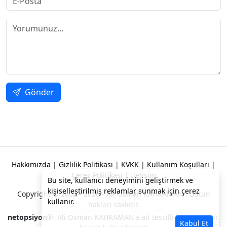
Gönder
Hakkımızda
|
Gizlilik Politikası
|
KVKK
|
Kullanım Koşulları
|
Çerez Politikası
|
İletişim
Bu site, kullanıcı deneyimini geliştirmek ve
kişiselleştirilmiş reklamlar sunmak için çerez
Copyright © 2002 - 2026 -
Ali Osman KAHRAMAN
. Bütün
kullanır.
hakları saklıdır.
netopsiyon®
, Ali Osman KAHRAMAN'a ait tescilli bir markadır.
Kabul Et