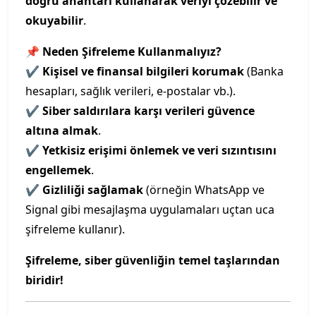
doğru anahtarı kullanarak veriyi çözebilir ve
okuyabilir
.
📌
Neden Şifreleme Kullanmalıyız?
✔
Kişisel ve finansal bilgileri korumak
(Banka
hesapları, sağlık verileri, e-postalar vb.).
✔
Siber saldırılara karşı verileri güvence
altına almak
.
✔
Yetkisiz erişimi önlemek ve veri sızıntısını
engellemek
.
✔
Gizliliği sağlamak
(örneğin WhatsApp ve
Signal gibi mesajlaşma uygulamaları uçtan uca
şifreleme kullanır).
Şifreleme, siber güvenliğin temel taşlarından
biridir!