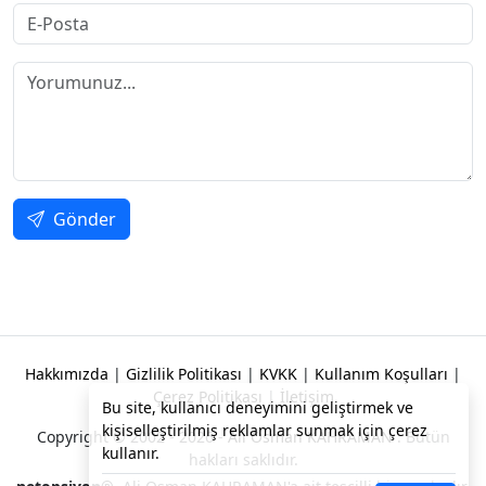
Gönder
Hakkımızda
|
Gizlilik Politikası
|
KVKK
|
Kullanım Koşulları
|
Çerez Politikası
|
İletişim
Bu site, kullanıcı deneyimini geliştirmek ve
kişiselleştirilmiş reklamlar sunmak için çerez
Copyright © 2002 - 2026 -
Ali Osman KAHRAMAN
. Bütün
kullanır.
hakları saklıdır.