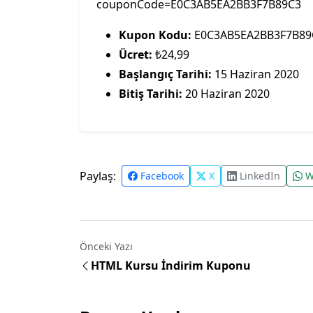
couponCode=E0C3AB5EA2BB3F7B89C3
Kupon Kodu:
E0C3AB5EA2BB3F7B89
Ücret:
₺24,99
Başlangıç Tarihi:
15 Haziran 2020
Bitiş Tarihi:
20 Haziran 2020
Paylaş:
Facebook
X
LinkedIn
W
Önceki Yazı
HTML Kursu İndirim Kuponu