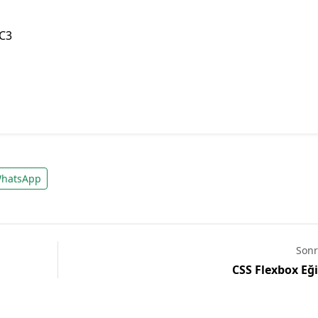
C3
hatsApp
Sonr
CSS Flexbox Eğ