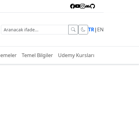
TR
|
EN
lemeler
Temel Bilgiler
Udemy Kursları