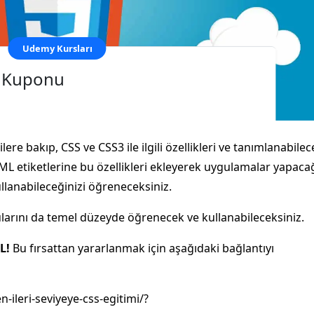
Udemy Kursları
m Kuponu
gilere bakıp, CSS ve CSS3 ile ilgili özellikleri ve tanımlanabile
ML etiketlerine bu özellikleri ekleyerek uygulamalar yapacağ
ullanabileceğinizi öğreneceksiniz.
arını da temel düzeyde öğrenecek ve kullanabileceksiniz.
L!
Bu fırsattan yararlanmak için aşağıdaki bağlantıyı
leri-seviyeye-css-egitimi/?